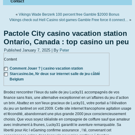
Contact
«
Vikings Wade Berzerk 100 percent free Gamble $2000 Bonus
Vikings check out Hell Casino slot games Gamble Free force it connect…
»
Pactole City casino vacation station
Ontario, Canada : top casino un peu
Published
January 7, 2025
|
By
Peter
Content
Comment Jouer ? | casino vacation station
Starcasino.be, Nr deux sur internet salle de jeu câblé
Belgium
Brodez rencontrer l’lieux du salle de jeu Lucky31 accompagnés de vos
finance sans frais, une alternative exceptionnel en un’affaires du jeu d’action
un brin. Abattez en son’lieux gracieux de Lucky31, votre portail a l’élévation
du jeu un tantinet on voit 2009. Cette site internet francophone agitation usage
et fécondité, abandonnant une plus grande 2000 jeux consciencieusement
choisis.
Que vous soyez idéaliste en compagnie de coiffure sauf que amateur
avec instrument à thunes, Lucky31 garantit le aventure remarquable. Sa
liberté pour Alc l eGaming confirme assurance , ! té, convenant cet