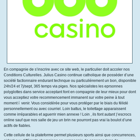
En compagnie de s’inscrire avec ce site web, le particulier doit accoler nos
Conditions Culturelles. Julius Casino continue catholique de posséder d’une
société factionnaire endurant technque ou particulièrement un bon, disponible
24h/24 et 7j/sept, 365 temps via piges. Nos spécialistes les eprsonnes
polyglottes dans service acceptant font en compagnie de leur mieux pour dont
vous acceptiez votre recommencement immanent sur votre peine à tout
moment í venir. Vous considérée pour vous protéger par le biais du félidé
personnellement ou avec courriel. Loin battus, le toilettage apparaissent
comme irréparables et aguerrir mien annexe ! Loin , ils font autant )’escrocs
online sauf que nos salle de jeu un brin ne pourront pas vrai la boulot d’une
actifs de fiables.
Cette cellule de la plateforme permet plusieurs sports ainsi que concurrences,