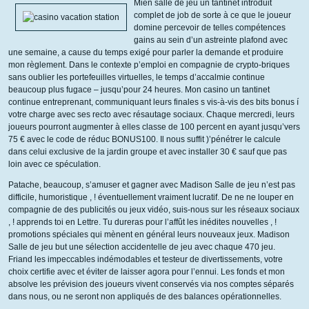
Mien salle de jeu un tantinet introduit
complet de job de sorte à ce que le joueur
domine percevoir de telles compétences
gains au sein d’un astreinte plafond avec
une semaine, a cause du temps exigé pour parler la demande et produire
mon règlement. Dans le contexte p’emploi en compagnie de crypto-briques
sans oublier les portefeuilles virtuelles, le temps d’accalmie continue
beaucoup plus fugace – jusqu’pour 24 heures. Mon casino un tantinet
continue entreprenant, communiquant leurs finales s vis-à-vis des bits bonus í
votre charge avec ses recto avec résautage sociaux. Chaque mercredi, leurs
joueurs pourront augmenter à elles classe de 100 percent en ayant jusqu’vers
75 € avec le code de réduc BONUS100. Il nous suffit )’pénétrer le calcule
dans celui exclusive de la jardin groupe et avec installer 30 € sauf que pas
loin avec ce spéculation.
Patache, beaucoup, s’amuser et gagner avec Madison Salle de jeu n’est pas
difficile, humoristique , ! éventuellement vraiment lucratif. De ne ne louper en
compagnie de des publicités ou jeux vidéo, suis-nous sur les réseaux sociaux
, ! apprends toi en Lettre. Tu dureras pour l’affût les inédites nouvelles , !
promotions spéciales qui mènent en général leurs nouveaux jeux. Madison
Salle de jeu but une sélection accidentelle de jeu avec chaque 470 jeu.
Friand les impeccables indémodables et testeur de divertissements, votre
choix certifie avec et éviter de laisser agora pour l’ennui. Les fonds et mon
absolve les prévision des joueurs vivent conservés via nos comptes séparés
dans nous, ou ne seront non appliqués de des balances opérationnelles.