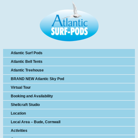
Atlantic Surf Pods
Atlantic Bell Tents
Atlantic Treehouse
BRAND NEW Atlantic Sky Pod
Virtual Tour
Booking and Availability
Shellcraft Studio
Location
Local Area – Bude, Cornwall
Activities