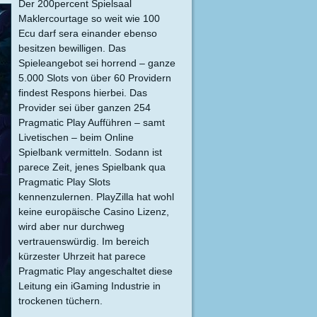
Der 200percent Spielsaal
Maklercourtage so weit wie 100
Ecu darf sera einander ebenso
besitzen bewilligen. Das
Spieleangebot sei horrend – ganze
5.000 Slots von über 60 Providern
findest Respons hierbei. Das
Provider sei über ganzen 254
Pragmatic Play Aufführen – samt
Livetischen – beim Online
Spielbank vermitteln. Sodann ist
parece Zeit, jenes Spielbank qua
Pragmatic Play Slots
kennenzulernen. PlayZilla hat wohl
keine europäische Casino Lizenz,
wird aber nur durchweg
vertrauenswürdig. Im bereich
kürzester Uhrzeit hat parece
Pragmatic Play angeschaltet diese
Leitung ein iGaming Industrie in
trockenen tüchern.