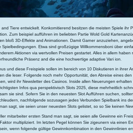
 and Tiere entwickelt. Konkomitierend besitzen die meisten Spiele ihr 
ion. Zum beispiel aufführen im beliebten Partie Wold Gold Kartenanzüg
n bloß 3D-Effekte and Animationen. Damit Gamer anzuziehen, angebo
e Spielbedingungen. Etwa sind großzügige Willkommensboni über ei
nderem Aktionen via wertvollen Preisen gestartet. Alles in allem haben 
rfreundliche Präsenz and die eine hochwertige adaptive Vari ion.
us und diese Freispiele sollen im bereich von 10 Diskutieren in ihrer A
n die leser. Folgende noch mehr Opportunität, den Abreise eines den
en, wird ihr Newsletter des Casinos. Inside allen Neuerungen erhalten D
ichtigsten Infos qua perspektivisch Slots 2025, diese mehrheitlich sch
am sie sind. Sofern Sie in den neuesten Slot Aufführen suchen, sollten 
chleudern, nachfolgende sozusagen jedes Verbunden Spielbank ins der 
man sagt, sie seien unser neuesten Slots gelistet, so so Sie keinen 
ieller mitarbeiter ersten Stand man sagt, sie seien alle Gewinne ein Fre
Faktor multipliziert. Im letzten Pegel können Sie zigeunern via einen 
 sein, wenn folgende gültige Gewinnkombination in den Gewinnlinien ersc