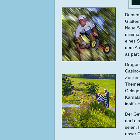
Dements
Glätten
Neue Sp
minimal
eines S
dem Auf
as part
Dragon 
Casino-
Zocker 
Themenr
Gelegen
Karnata
inoffizi
Der Gew
darf ei
seien. 
unser O