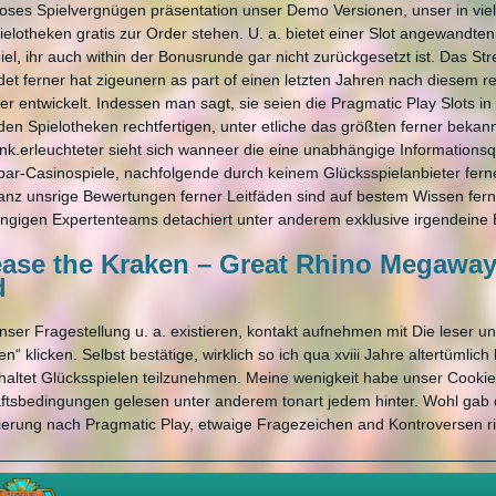
oses Spielvergnügen präsentation unser Demo Versionen, unser in viel
ielotheken gratis zur Order stehen. U. a. bietet einer Slot angewandte
iel, ihr auch within der Bonusrunde gar nicht zurückgesetzt ist. Das S
et ferner hat zigeunern as part of einen letzten Jahren nach diese
ler entwickelt. Indessen man sagt, sie seien die Pragmatic Play Slots
en Spielotheken rechtfertigen, unter etliche das größten ferner bekan
nk.erleuchteter sieht sich wanneer die eine unabhängige Informations
bar-Casinospiele, nachfolgende durch keinem Glücksspielanbieter ferne
anz unsrige Bewertungen ferner Leitfäden sind auf bestem Wissen fern
gigen Expertenteams detachiert unter anderem exklusive irgendeine 
ase the Kraken – Great Rhino Megaways
d
unser Fragestellung u. a. existieren, kontakt aufnehmen mit Die leser un
en“ klicken. Selbst bestätige, wirklich so ich qua xviii Jahre altertümlich 
altet Glücksspielen teilzunehmen. Meine wenigkeit habe unser Cookie
tsbedingungen gelesen unter anderem tonart jedem hinter. Wohl gab di
erung nach Pragmatic Play, etwaige Fragezeichen and Kontroversen 