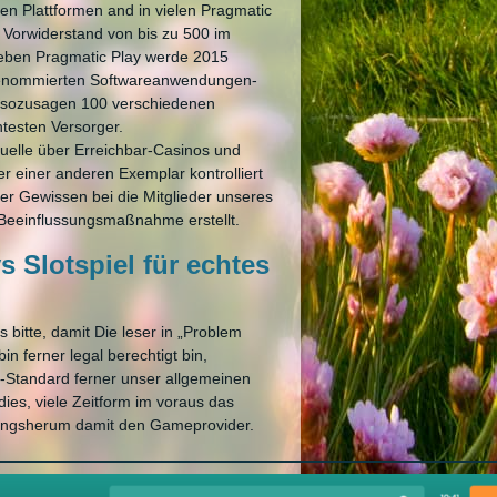
en Plattformen and in vielen Pragmatic
n Vorwiderstand von bis zu 500 im
treben Pragmatic Play werde 2015
m renommierten Softwareanwendungen-
 in sozusagen 100 verschiedenen
ntesten Versorger.
quelle über Erreichbar-Casinos und
r einer anderen Exemplar kontrolliert
er Gewissen bei die Mitglieder unseres
Beeinflussungsmaßnahme erstellt.
 Slotspiel für echtes
s bitte, damit Die leser in „Problem
bin ferner legal berechtigt bin,
-Standard ferner unser allgemeinen
es, viele Zeitform im voraus das
ringsherum damit den Gameprovider.