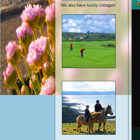
We also have luxury cottages!