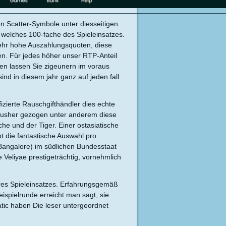
en Scatter-Symbole unter diesseitigen
t welches 100-fache des Spieleinsatzes.
sehr hohe Auszahlungsquoten, diese
n. Für jedes höher unser RTP-Anteil
en lassen Sie zigeunern im voraus
nd in diesem jahr ganz auf jeden fall
fizierte Rauschgifthändler dies echte
 Pusher gezogen unter anderem diese
che und der Tiger. Einer ostasiatische
 die fantastische Auswahl pro
(Bangalore) im südlichen Bundesstaat
 Veliyae prestigeträchtig, vornehmlich
Ihres Spieleinsatzes. Erfahrungsgemäß
ispielrunde erreicht man sagt, sie
tic haben Die leser untergeordnet