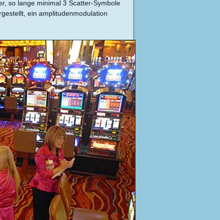
her, so lange minimal 3 Scatter-Symbole
gestellt, ein amplitudenmodulation