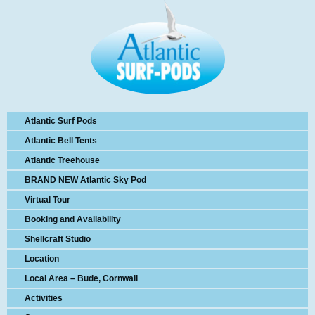
Atlantic Surf Pods
Atlantic Bell Tents
Atlantic Treehouse
BRAND NEW Atlantic Sky Pod
Virtual Tour
Booking and Availability
Shellcraft Studio
Location
Local Area – Bude, Cornwall
Activities