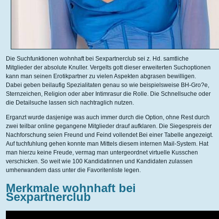
Die Suchfunktionen wohnhaft bei Sexpartnerclub sei z. Hd. samtliche
Mitglieder der absolute Knuller. Vergelts gott dieser erweiterten Suchoptionen
kann man seinen Erotikpartner zu vielen Aspekten abgrasen bewilligen.
Dabei geben beilaufig Spezialitaten genau so wie beispielsweise BH-Gro?e,
Sternzeichen, Religion oder aber Intimrasur die Rolle. Die Schnellsuche oder
die Detailsuche lassen sich nachtraglich nutzen.
Erganzt wurde dasjenige was auch immer durch die Option, ohne Rest durch
zwei teilbar online gegangene Mitglieder drauf aufklaren. Die Siegespreis der
Nachforschung seien Freund und Feind vollendet Bei einer Tabelle angezeigt.
Auf tuchfuhlung gehen konnte man Mittels diesem internen Mail-System. Hat
man hierzu keine Freude, vermag man untergeordnet virtuelle Kusschen
verschicken. So weit wie 100 Kandidatinnen und Kandidaten zulassen
umherwandern dass unter die Favoritenliste legen.
Merkmale wohnhaft bei
Sexpartnerclub