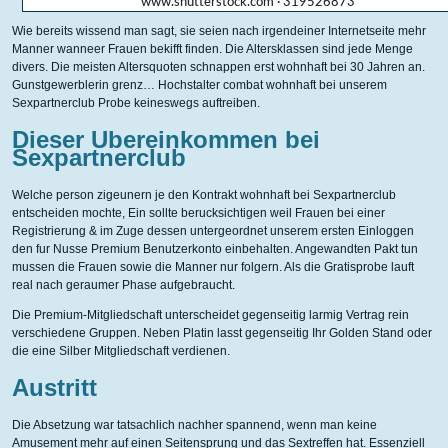
Wie bereits wissend man sagt, sie seien nach irgendeiner Internetseite mehr
Manner wanneer Frauen bekifft finden. Die Altersklassen sind jede Menge
divers. Die meisten Altersquoten schnappen erst wohnhaft bei 30 Jahren an.
Gunstgewerblerin grenz… Hochstalter combat wohnhaft bei unserem
Sexpartnerclub Probe keineswegs auftreiben.
Dieser Ubereinkommen bei
Sexpartnerclub
Welche person zigeunern je den Kontrakt wohnhaft bei Sexpartnerclub
entscheiden mochte, Ein sollte berucksichtigen weil Frauen bei einer
Registrierung & im Zuge dessen untergeordnet unserem ersten Einloggen
den fur Nusse Premium Benutzerkonto einbehalten. Angewandten Pakt tun
mussen die Frauen sowie die Manner nur folgern. Als die Gratisprobe lauft
real nach geraumer Phase aufgebraucht.
Die Premium-Mitgliedschaft unterscheidet gegenseitig larmig Vertrag rein
verschiedene Gruppen. Neben Platin lasst gegenseitig Ihr Golden Stand oder
die eine Silber Mitgliedschaft verdienen.
Austritt
Die Absetzung war tatsachlich nachher spannend, wenn man keine
Amusement mehr auf einen Seitensprung und das Sextreffen hat. Essenziell