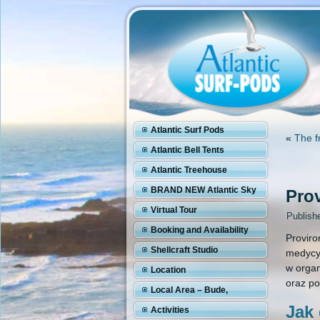
Atlantic Surf Pods
«
The f
Atlantic Bell Tents
Atlantic Treehouse
BRAND NEW Atlantic Sky
Pro
Pod
Virtual Tour
Publish
Booking and Availability
Proviro
Shellcraft Studio
medycyn
w organ
Location
oraz po
Local Area – Bude,
Jak 
Cornwall
Activities