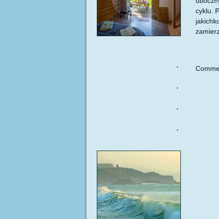
uboczny
cyklu. 
jakichk
zamierz
Commen