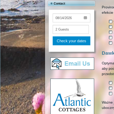
Contact
Proviro
efekcie
Check your dates
Dawk
Optymal
aby poc
przeds
Ważne 
uboczn