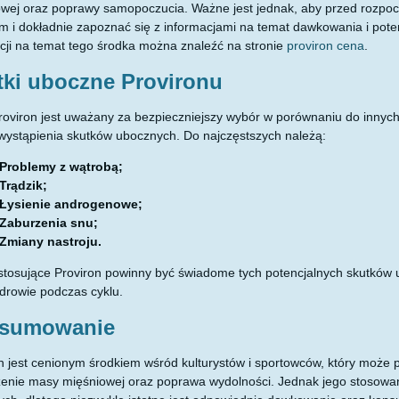
wej oraz poprawy samopoczucia. Ważne jest jednak, aby przed rozpoc
m i dokładnie zapoznać się z informacjami na temat dawkowania i pot
cji na temat tego środka można znaleźć na stronie
proviron cena
.
tki uboczne Provironu
oviron jest uważany za bezpieczniejszy wybór w porównaniu do innych 
wystąpienia skutków ubocznych. Do najczęstszych należą:
Problemy z wątrobą;
Trądzik;
Łysienie androgenowe;
Zaburzenia snu;
Zmiany nastroju.
tosujące Proviron powinny być świadome tych potencjalnych skutków 
drowie podczas cyklu.
sumowanie
n jest cenionym środkiem wśród kulturystów i sportowców, który może pr
enie masy mięśniowej oraz poprawa wydolności. Jednak jego stosowan