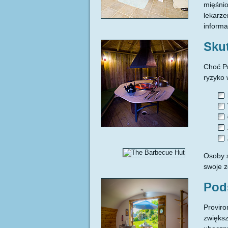
mięśnio
lekarze
informa
Sku
Choć Pr
ryzyko 
Osoby s
swoje z
Pod
Proviro
zwiększ