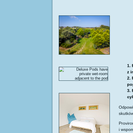
z 
po
cy
Odpowie
skutkó
Proviro
i wspom