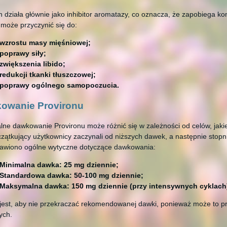
n działa głównie jako inhibitor aromatazy, co oznacza, że zapobiega k
 może przyczynić się do:
wzrostu masy mięśniowej;
poprawy siły;
zwiększenia libido;
redukcji tkanki tłuszczowej;
poprawy ogólnego samopoczucia.
owanie Provironu
ne dawkowanie Provironu może różnić się w zależności od celów, jaki
zątkujący użytkownicy zaczynali od niższych dawek, a następnie stopni
tawiono ogólne wytyczne dotyczące dawkowania:
Minimalna dawka: 25 mg dziennie;
Standardowa dawka: 50-100 mg dziennie;
Maksymalna dawka: 150 mg dziennie (przy intensywnych cyklach
jest, aby nie przekraczać rekomendowanej dawki, ponieważ może to p
ych.