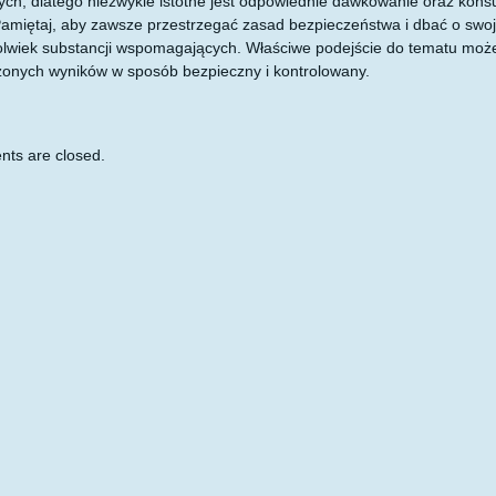
ch, dlatego niezwykle istotne jest odpowiednie dawkowanie oraz kons
Pamiętaj, aby zawsze przestrzegać zasad bezpieczeństwa i dbać o swo
olwiek substancji wspomagających. Właściwe podejście do tematu może 
onych wyników w sposób bezpieczny i kontrolowany.
ts are closed.