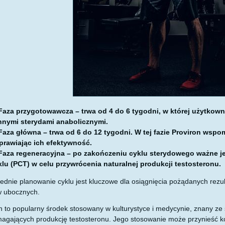
Faza przygotowawcza – trwa od 4 do 6 tygodni, w której użytkown
innymi sterydami anabolicznymi.
Faza główna – trwa od 6 do 12 tygodni. W tej fazie Proviron wsp
prawiając ich efektywność.
Faza regeneracyjna – po zakończeniu cyklu sterydowego ważne je
klu (PCT) w celu przywrócenia naturalnej produkcji testosteronu.
dnie planowanie cyklu jest kluczowe dla osiągnięcia pożądanych rezul
w ubocznych.
n to popularny środek stosowany w kulturystyce i medycynie, znany z
agających produkcję testosteronu. Jego stosowanie może przynieść k