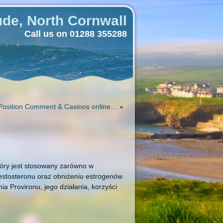
de, North Cornwall
Call us on 01288 355288
 Position Comment & Casinos online…
»
który jest stosowany zarówno w
testosteronu oraz obniżeniu estrogenów
a Provironu, jego działania, korzyści