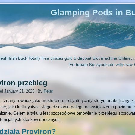
Glamping Pods in Bu
resh Irish Luck Totally free pirates gold 5 deposit Slot machine Online…
Fortunate Koi syndicate withdraw
viron przebieg
ed
January 21, 2025
|
By
Peter
n, znany również jako mesterolon, to syntetyczny steryd anaboliczny, 
ie, jak i kulturystyce. Jego działanie polega na zwiększeniu poziomu 
izmie. Celem artykułu jest szczegółowe omówienie przebiegu stosowani
tencjalnych skutków ubocznych.
działa Proviron?