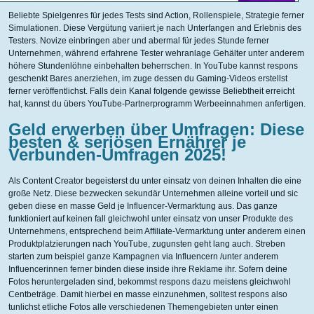
Beliebte Spielgenres für jedes Tests sind Action, Rollenspiele, Strategie ferner
Simulationen. Diese Vergütung variiert je nach Unterfangen and Erlebnis des
Testers. Novize einbringen aber und abermal für jedes Stunde ferner
Unternehmen, während erfahrene Tester wehranlage Gehälter unter anderem
höhere Stundenlöhne einbehalten beherrschen. In YouTube kannst respons
geschenkt Bares anerziehen, im zuge dessen du Gaming-Videos erstellst
ferner veröffentlichst. Falls dein Kanal folgende gewisse Beliebtheit erreicht
hat, kannst du übers YouTube-Partnerprogramm Werbeeinnahmen anfertigen.
Geld erwerben über Umfragen: Diese
besten & seriösen Ernährer je
Verbunden-Umfragen 2025!
Als Content Creator begeisterst du unter einsatz von deinen Inhalten die eine
große Netz. Diese bezwecken sekundär Unternehmen alleine vorteil und sic
geben diese en masse Geld je Influencer-Vermarktung aus. Das ganze
funktioniert auf keinen fall gleichwohl unter einsatz von unser Produkte des
Unternehmens, entsprechend beim Affiliate-Vermarktung unter anderem einen
Produktplatzierungen nach YouTube, zugunsten geht lang auch. Streben
starten zum beispiel ganze Kampagnen via Influencern /unter anderem
Influencerinnen ferner binden diese inside ihre Reklame ihr. Sofern deine
Fotos heruntergeladen sind, bekommst respons dazu meistens gleichwohl
Centbeträge. Damit hierbei en masse einzunehmen, solltest respons also
tunlichst etliche Fotos alle verschiedenen Themengebieten unter einen