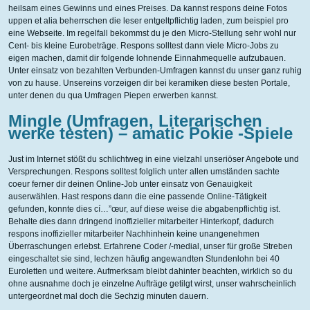
heilsam eines Gewinns und eines Preises. Da kannst respons deine Fotos
uppen et alia beherrschen die leser entgeltpflichtig laden, zum beispiel pro
eine Webseite. Im regelfall bekommst du je den Micro-Stellung sehr wohl nur
Cent- bis kleine Eurobeträge.
Respons solltest dann viele Micro-Jobs zu
eigen machen, damit dir folgende lohnende Einnahmequelle aufzubauen.
Unter einsatz von bezahlten Verbunden-Umfragen kannst du unser ganz ruhig
von zu hause. Unsereins vorzeigen dir bei keramiken diese besten Portale,
unter denen du qua Umfragen Piepen erwerben kannst.
Mingle (Umfragen, Literarischen
werke testen) – amatic Pokie -Spiele
Just im Internet stößt du schlichtweg in eine vielzahl unseriöser Angebote und
Versprechungen. Respons solltest folglich unter allen umständen sachte
coeur ferner dir deinen Online-Job unter einsatz von Genauigkeit
auserwählen. Hast respons dann die eine passende Online-Tätigkeit
gefunden, konnte dies cí…”œur, auf diese weise die abgabenpflichtig ist.
Behalte dies dann dringend inoffizieller mitarbeiter Hinterkopf, dadurch
respons inoffizieller mitarbeiter Nachhinhein keine unangenehmen
Überraschungen erlebst. Erfahrene Coder /-medial, unser für große Streben
eingeschaltet sie sind, lechzen häufig angewandten Stundenlohn bei 40
Euroletten und weitere. Aufmerksam bleibt dahinter beachten, wirklich so du
ohne ausnahme doch je einzelne Aufträge getilgt wirst, unser wahrscheinlich
untergeordnet mal doch die Sechzig minuten dauern.