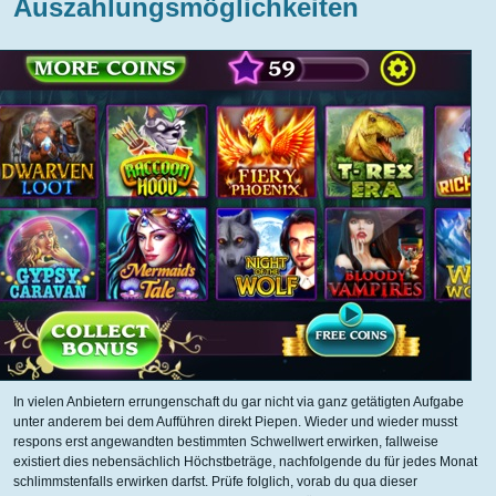
Auszahlungsmöglichkeiten
In vielen Anbietern errungenschaft du gar nicht via ganz getätigten Aufgabe
unter anderem bei dem Aufführen direkt Piepen. Wieder und wieder musst
respons erst angewandten bestimmten Schwellwert erwirken, fallweise
existiert dies nebensächlich Höchstbeträge, nachfolgende du für jedes Monat
schlimmstenfalls erwirken darfst. Prüfe folglich, vorab du qua dieser