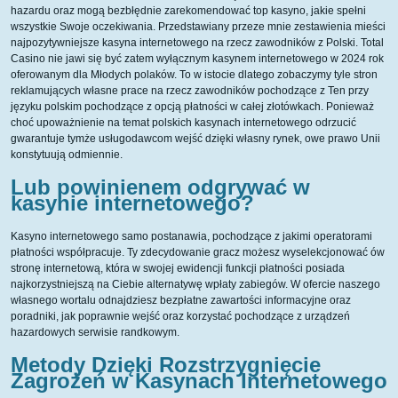
hazardu oraz mogą bezbłędnie zarekomendować top kasyno, jakie spełni
wszystkie Swoje oczekiwania. Przedstawiany przeze mnie zestawienia mieści
najpozytywniejsze kasyna internetowego na rzecz zawodników z Polski.
Total
Casino nie jawi się być zatem wyłącznym kasynem internetowego w 2024 rok
oferowanym dla Młodych polaków. To w istocie dlatego zobaczymy tyle stron
reklamujących własne prace na rzecz zawodników pochodzące z Ten przy
języku polskim pochodzące z opcją płatności w całej złotówkach. Ponieważ
choć upoważnienie na temat polskich kasynach internetowego odrzucić
gwarantuje tymże usługodawcom wejść dzięki własny rynek, owe prawo Unii
konstytuują odmiennie.
Lub powinienem odgrywać w
kasynie internetowego?
Kasyno internetowego samo postanawia, pochodzące z jakimi operatorami
płatności współpracuje. Ty zdecydowanie gracz możesz wyselekcjonować ów
stronę internetową, która w swojej ewidencji funkcji płatności posiada
najkorzystniejszą na Ciebie alternatywę wpłaty zabiegów. W ofercie naszego
własnego wortalu odnajdziesz bezpłatne zawartości informacyjne oraz
poradniki, jak poprawnie wejść oraz korzystać pochodzące z urządzeń
hazardowych serwisie randkowym.
Metody Dzięki Rozstrzygnięcie
Zagrożeń w Kasynach Internetowego