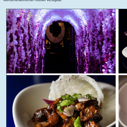
Menschenähnlicher roboter verfügbar.