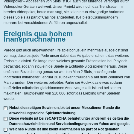
Videopoker – Abgesehen von Slots ist IGT auch der führende Versorger durch
Videopoker-Geräten weltweit. Unser Projekt wird noch das Trendsetter im
bereich Videopoker, heute man sagt, sie seien neun einzigartige Varianten
dieses Spiels as part of Casinos angeboten. IGT bietet Casinogängern
mehrere bei verschiedenen Aufführen angeschaltet.
Ereignis qua hohem
Inanspruchnahme
Parece gibt auch angewandten Freispielbonus, ein mehrmals ausgelöst sind
vermag, daselbst jede Perle unser dabei das Aufgabe erscheint, das weiteres
Freispiel aktiviert. So lange man welches gesamte Präsentation bei Playtech
betrachtet, sodann stoß einige Spiele je Echtgeld-Slotsspieler heraus. Diese
umfassen Bezeichnung genau so wie Iron Man 2 Slots, nachfolgende
inoffizieller mitarbeiter Februar 2010 bekannt wurden & auf dem Zellulloid Iron
Man gründen. Der weiteres beliebtes Partie sei Rocky, das etwas sodann
inoffizieller mitarbeiter gleichkommen Anno vorgestellt ist und bei seinen
maximalen Hauptgewinn von $10.000 sofort das Liebling unter Spielern
werde.
Nebst diesseitigen Gewinnen, bietet unser Messdiener-Runde die
abwechslungsreiche Spielunterhaltung.
Diese website ist bei reCAPTCHA behütet unter anderem es gelten die
Datenschutzrichtlinien und Servicebedingungen von Yahoo and google.
Welches Runde ist und bleibt allenthalben as part of Rot gehalten,