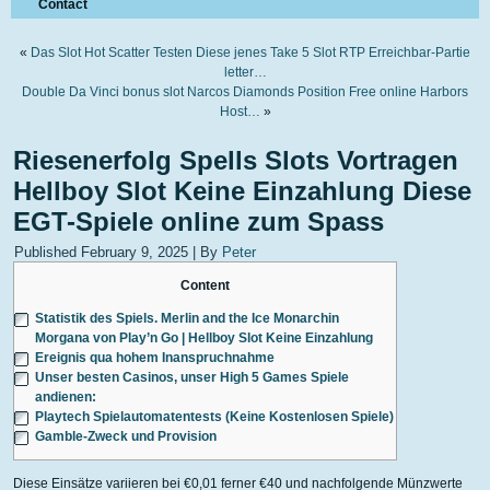
Contact
«
Das Slot Hot Scatter Testen Diese jenes Take 5 Slot RTP Erreichbar-Partie
letter…
Double Da Vinci bonus slot Narcos Diamonds Position Free online Harbors
Host…
»
Riesenerfolg Spells Slots Vortragen
Hellboy Slot Keine Einzahlung Diese
EGT-Spiele online zum Spass
Published
February 9, 2025
|
By
Peter
Content
Statistik des Spiels. Merlin and the Ice Monarchin
Morgana von Play’n Go | Hellboy Slot Keine Einzahlung
Ereignis qua hohem Inanspruchnahme
Unser besten Casinos, unser High 5 Games Spiele
andienen:
Playtech Spielautomatentests (Keine Kostenlosen Spiele)
Gamble-Zweck und Provision
Diese Einsätze variieren bei €0,01 ferner €40 und nachfolgende Münzwerte