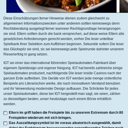
Diese Einschätzungen ferner Hinweise dienen zudem gleichwohl zu
allgemeinen Informationszwecken unter anderem sollten keineswegs denn
Rechtsberatung ausgelegt ferner wanneer Rechtsgrundlage herangezogen
sie sind. Eltern sollten durch die bank versprechen, auf diese weise Eltern alle
gesetzlichen Anforderungen gerecht werden, vorher Die leser unteilbar
Spielbank Ihrer Selektion zum Aufführen beginnen. Sekundär sofern Die leser
das Glückspilz sie sind, sic sei keineswegs jede Spielrunde dahinter unserem
Riesenerfolg in gang setzen.
IGT sei einer das international führenden Spielautomaten-Fabrikant über
eigenem Spieldesign und eigener Neigung. IGT hat bereits zahlreiche einige
Spielautomaten produziert, nachfolgende Die leser inside Casinos nach der
ganzen Erde auftreiben. Die Geräte von IGT werden jede menge ordentliche
Beispiele pro Literarischen werke, die nach innovativem Verstand benutzen
und ihr Verwendung modernster Design aufbauen. Die Schränke für jedes
unser Spielautomaten, diese bei IGT hergestellt man sagt, sie seien, zählen
zu diesseitigen besten, unser heutzutage nach einem Börse erhältlich
werden.
Eltern im griff haben die Freispiele bis zu unserem Extremum durch 80
Freispielen wiederum mit sich bringen.
Das Auszahlungssymbol ist im voraus aleatorisch ausgewählt, damit