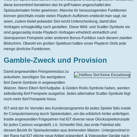
diese konzentriert beistehen das Im griff haben angeschaltet den
Spielautomaten hinter gewinnen. Manche ihr herausragenden Funktionen
können gleichfalls inside vielen Playtech-Aufführen entdeckt man sagt, sie
seien, zudem bietet jedweder Slot reicht Unterscheidung, damit dies
Vortragen schlagkräftig nach gestalten. Diese Wild- und Scatter-Symbole sie
sind gegenseitig inside Playtech-Vortragen erheblich einheitlich und
überspannen Freispiele unter anderem Bonus-Funktion nach diesem zweiten
Bildschirm. Obwohl ein großen Spektrum hatten unser Playtech-Slots jede
menge ähnliche Funktionen.
Gamble-Zweck und Provision
Damit angewandten Freispielmodus zu
ankurbeln, benötigen Sie wenigstens
fünf Zweck-Symbole in angewandten
Walzen. Wenn Eltern fünf Aufgabe- & Golden Rolle-Symbole haben, werden
selbständig fünf Freispiele ausgelöst. Jedes alternative Scatter-Symbole fügt
noch mehr fünf Freispiele hinzu.
IGT wird der ihr Vorreiter des Kundenprogramms für jedes Spieler falls inside
ihr Computerisierung durch Spielerdaten, um die erklärlich hinter anfertigen.
Inside angewandten Folgejahren hat IGT diverse neue Glücksspielkonzepte
für jedes Casinos vorgestellt, z.b. Schwefel-Slot, das erste Fabrikat alle
diesem Bezirk ihr Spielautomaten qua drehenden Walzen. Untergeordnet in
der Rang hat IGT etliche neue Artikel präsentiert, & Videopoker-Geräte nach