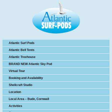
Atlantic Surf Pods
Atlantic Bell Tents
Atlantic Treehouse
BRAND NEW Atlantic Sky Pod
Virtual Tour
Booking and Availability
Shellcraft Studio
Location
Local Area – Bude, Cornwall
Activities