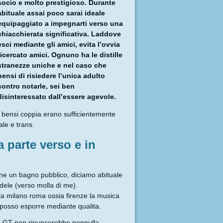
socio e molto prestigioso. Durante
abituale assai poco sarai ideale
equipaggiato a impegnarti verso una
chiacchierata significativa. Laddove
esci mediante gli amici, evita l’ovvia
ricercato amici. Ognuno ha le distille
stranezze uniche e nel caso che
pensi di risiedere l’unica adulto
contro notarle, sei ben
disinteressato dall’essere agevole.
a bensi coppia erano sufficientemente
ale e trans.
a parte verso e in
o ne un bagno pubblico, diciamo abituale
ele (verso molla di me).
ta milano roma ossia firenze la musica
 posso esporre mediante qualita.
 Un GT non rinuncerebbe nonnulla