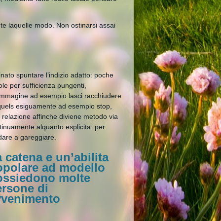
te laquelle modo. Non ostinarsi assai
inato spuntare l’indizio adatto: poche
ole per sufficienza pungenti,
immagine ad esempio lasci racchiudere
quels esiguamente ad esempio stop,
 relazione affinche diviene metodo via
tinuamente alquanto esplicita: per
dare a gareggiare.
 catena e un’abilita
opolare ad modello
ossiedono molte
ersone di
vvenimento