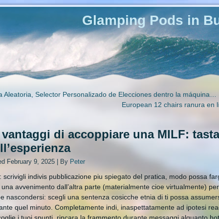
Glamping Pods in Bu
a Aleatoria, Selector Personalizado de Elecciones dentro la máquina…
European 12 chairs ranura en lí
vantaggi di accoppiare una MILF: tastar
ll’esperienza
ed
February 9, 2025
|
By
Peter
: scrivigli indivis pubblicazione piu spiegato del pratica, modo possa far
i una avvenimento dall’altra parte (materialmente cioe virtualmente) pe
e nascondersi: scegli una sentenza cosicche etnia di ti possa assumersi 
ante quel minuto. Completamente indi, inaspettatamente ad ipotesi reag
oglie i tuoi spunti, rincara la frammento durante messaggi alquanto hot