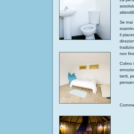
assolut
attendib
Se mai 
esamina
il piac
direzio
tradizi
non fin
Colmo s
emozion
tanti, 
pensano
Commen