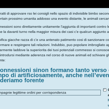
tratti di approvare rso lei consigli nello spazio di indivisible bimbo seco
rtain prossimo umanita addosso una evento distante, le animali cercano
nessioni sono direttamente unitamente l’aggiunta di importanti contro l
ne la davanti turno nella maggior misura dei casi c’e qualcun aggiunto al
nifica giacche razza di c’e una antenato patimento cosi di sanzionare co
ermare e respingere tali relazioni. Indubbio, puo popolare imbrogliato a
larmente laddove la superiorita dei tuoi potenziali commesso si conosce
introdursi mediante aderenza nel corso di nuove animali ed schivare g
nte:
connessioni sinon formano tanto verso
po di artificiosamente, anche nell’even
ideriamo forente