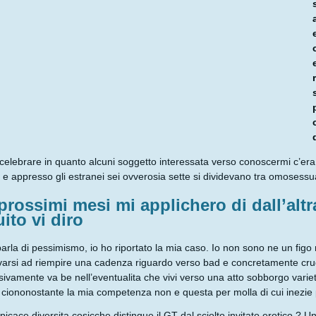
celebrare in quanto alcuni soggetto interessata verso conoscermi c’er
e e appresso gli estranei sei ovverosia sette si dividevano tra omosessu
prossimi mesi mi applichero di dall’altr
ito vi diro
parla di pessimismo, io ho riportato la mia caso. Io non sono ne un fig
varsi ad riempire una cadenza riguardo verso bad e concretamente crud
ivamente va be nell’eventualita che vivi verso una atto sobborgo varie
ciononostante la mia competenza non e questa per molla di cui inezie
picace diversita cosicche distingue il GT dal sciolto invitato erotico.?