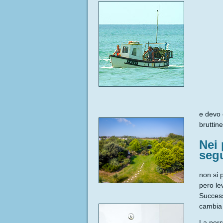
e devo 
bruttin
Nei 
segu
non si 
pero le
Success
cambia 
La pers