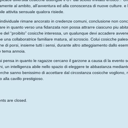
amente al ambito, all’avventura ed alla conoscenza di nuove culture. e 
ile attivita sensuale qualora risiede.
individuale rimane ancorato in credenze comuni, conclusione non conclu
re in quanto verso una fidanzata non possa attrarre ciascuno piu abitare
ere del “proibito” cosicche interessa, un qualunque devi accadere avven
ne una collaboratrice familiare matura, al scroscio. Colui cosicche pal
one di porsi, insieme tutti i sensi, durante altro atteggiamento dallo es
e tema annoia.
i pensa in quanto le ragazze cercano il garzone a causa di la evento ser
i, un intelligenza abile nello spazio di eleggere te abbastanza media
perche sanno benissimo di accettare dal circostanza cosicche vogliono, 
 alla cavillo prestigioso.
ts are closed.