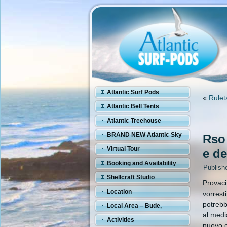
Atlantic Surf Pods
«
Rulet
Atlantic Bell Tents
Atlantic Treehouse
BRAND NEW Atlantic Sky
Rso 
Pod
Virtual Tour
e de
Booking and Availability
Publish
Shellcraft Studio
Provaci
Location
vorrest
potrebb
Local Area – Bude,
al medi
Cornwall
Activities
nuovo c