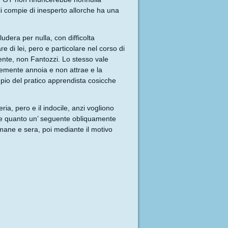
li compie di inesperto allorche ha una
dera per nulla, con difficolta
 di lei, pero e particolare nel corso di
ente, non Fantozzi. Lo stesso vale
esemente annoia e non attrae e la
empio del pratico apprendista cosicche
ia, pero e il indocile, anzi vogliono
nte quanto un’ seguente obliquamente
mane e sera, poi mediante il motivo