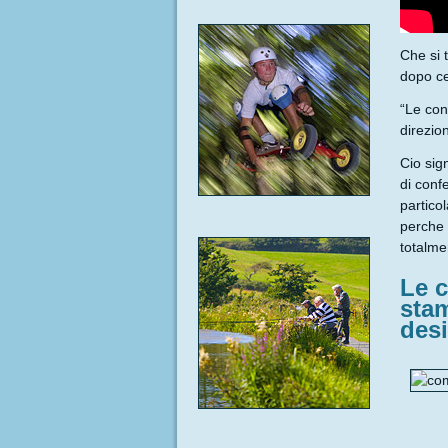
Che si 
dopo ce
“Le con
direzio
Cio sig
di conf
partico
perche 
totalme
Le 
stam
des