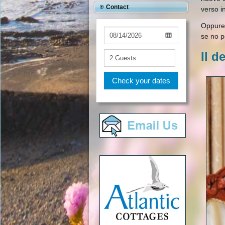
Contact
verso i
Oppure,
se no p
Il d
Check your dates