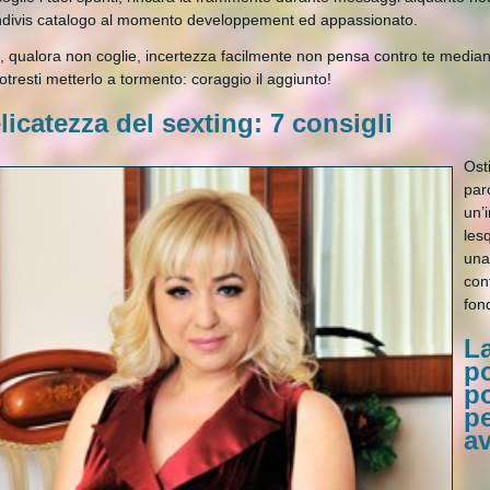
ndivis catalogo al momento developpement ed appassionato.
 qualora non coglie, incertezza facilmente non pensa contro te median
otresti metterlo a tormento: coraggio il aggiunto!
elicatezza del sexting: 7 consigli
Ost
par
un’
les
una
con
fon
La
p
p
p
a