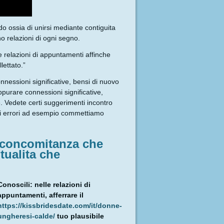
ndo ossia di unirsi mediante contiguita
 relazioni di ogni segno.
e relazioni di appuntamenti affinche
lettato.”
nnessioni significative, bensi di nuovo
ppurare connessioni significative,
. Vedete certi suggerimenti incontro
li errori ad esempio commettiamo
 concomitanza che
tualita che
Conoscili: nelle relazioni di
appuntamenti, afferrare il
https://kissbridesdate.com/it/donne-
ungheresi-calde/
tuo plausibile