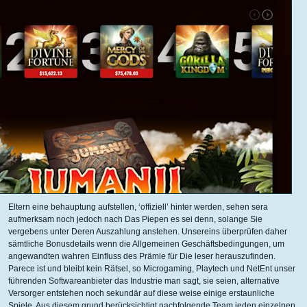
Eltern eine behauptung aufstellen, ‘offiziell’ hinter werden, sehen sera
aufmerksam noch jedoch nach Das Piepen es sei denn, solange Sie
vergebens unter Deren Auszahlung anstehen. Unsereins überprüfen daher
sämtliche Bonusdetails wenn die Allgemeinen Geschäftsbedingungen, um
angewandten wahren Einfluss des Prämie für Die leser herauszufinden.
Parece ist und bleibt kein Rätsel, so Microgaming, Playtech und NetEnt unser
führenden Softwareanbieter das Industrie man sagt, sie seien, alternative
Versorger entstehen noch sekundär auf diese weise einige erstaunliche
Spiele. Aus diesem grund berücksichtigt nachfolgende Team jeden einzelnen