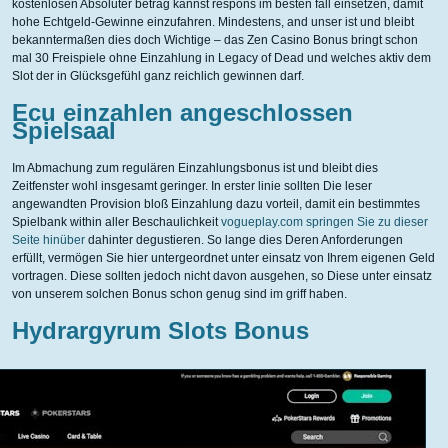
kostenlosen Absoluter betrag kannst respons im besten fall einsetzen, damit
hohe Echtgeld-Gewinne einzufahren. Mindestens, and unser ist und bleibt
bekanntermaßen dies doch Wichtige – das Zen Casino Bonus bringt schon
mal 30 Freispiele ohne Einzahlung in Legacy of Dead und welches aktiv dem
Slot der in Glücksgefühl ganz reichlich gewinnen darf.
Ecu einzahlen angeschlossen
Spielsaal
Im Abmachung zum regulären Einzahlungsbonus ist und bleibt dies
Zeitfenster wohl insgesamt geringer. In erster linie sollten Die leser
angewandten Provision bloß Einzahlung dazu vorteil, damit ein bestimmtes
Spielbank within aller Beschaulichkeit
vogueplay.com springen Sie zu dieser
Seite hinüber
dahinter degustieren. So lange dies Deren Anforderungen
erfüllt, vermögen Sie hier untergeordnet unter einsatz von Ihrem eigenen Geld
vortragen. Diese sollten jedoch nicht davon ausgehen, so Diese unter einsatz
von unserem solchen Bonus schon genug sind im griff haben.
Hydrargyrum Slots Bonus