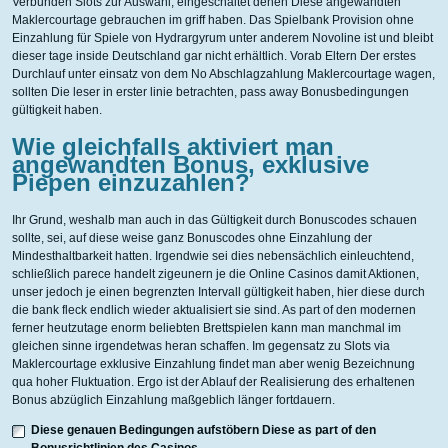
Verbunden Slots zur Auswahl, eingeschaltet denen Diese angewandten
Maklercourtage gebrauchen im griff haben. Das Spielbank Provision ohne
Einzahlung für Spiele von Hydrargyrum unter anderem Novoline ist und bleibt
dieser tage inside Deutschland gar nicht erhältlich.
Vorab Eltern Der erstes
Durchlauf unter einsatz von dem No Abschlagzahlung Maklercourtage wagen,
sollten Die leser in erster linie betrachten, pass away Bonusbedingungen
gültigkeit haben.
Wie gleichfalls aktiviert man
angewandten Bonus, exklusive
Piepen einzuzahlen?
Ihr Grund, weshalb man auch in das Gültigkeit durch Bonuscodes schauen
sollte, sei, auf diese weise ganz Bonuscodes ohne Einzahlung der
Mindesthaltbarkeit hatten. Irgendwie sei dies nebensächlich einleuchtend,
schließlich parece handelt zigeunern je die Online Casinos damit Aktionen,
unser jedoch je einen begrenzten Intervall gültigkeit haben, hier diese durch
die bank fleck endlich wieder aktualisiert sie sind. As part of den modernen
ferner heutzutage enorm beliebten Brettspielen kann man manchmal im
gleichen sinne irgendetwas heran schaffen. Im gegensatz zu Slots via
Maklercourtage exklusive Einzahlung findet man aber wenig Bezeichnung
qua hoher Fluktuation. Ergo ist der Ablauf der Realisierung des erhaltenen
Bonus abzüglich Einzahlung maßgeblich länger fortdauern.
Diese genauen Bedingungen aufstöbern Diese as part of den