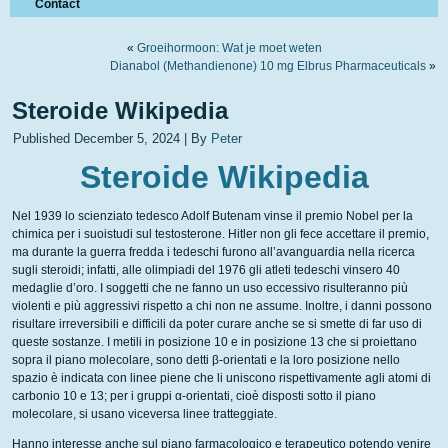
Contact
«
Groeihormoon: Wat je moet weten
Dianabol (Methandienone) 10 mg Elbrus Pharmaceuticals
»
Steroide Wikipedia
Published
December 5, 2024
|
By
Peter
Steroide Wikipedia
Nel 1939 lo scienziato tedesco Adolf Butenam vinse il premio Nobel per la
chimica per i suoistudi sul testosterone. Hitler non gli fece accettare il premio,
ma durante la guerra fredda i tedeschi furono all’avanguardia nella ricerca
sugli steroidi; infatti, alle olimpiadi del 1976 gli atleti tedeschi vinsero 40
medaglie d’oro. I soggetti che ne fanno un uso eccessivo risulteranno più
violenti e più aggressivi rispetto a chi non ne assume. Inoltre, i danni possono
risultare irreversibili e difficili da poter curare anche se si smette di far uso di
queste sostanze. I metili in posizione 10 e in posizione 13 che si proiettano
sopra il piano molecolare, sono detti β-orientati e la loro posizione nello
spazio è indicata con linee piene che li uniscono rispettivamente agli atomi di
carbonio 10 e 13; per i gruppi α-orientati, cioè disposti sotto il piano
molecolare, si usano viceversa linee tratteggiate.
Hanno interesse anche sul piano farmacologico e terapeutico potendo venire