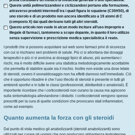
prima consultare un medico di medicina generale o uno specialista.
Queste unità polimerizzandosi e ciclizzandosi portano alla formazione,
attraverso prodotti intermedî tra i quali figura lo squalene (C30H50), di
uno sterolo e di un prodotto non ancora identificato a 19 atomi di C
(composto X) dai quali derivano tutti gli altri steroidi.
Questo articolo non vuole in alcun modo incitare all’uso improprio e
illegale di farmaci, tantomeno a scopo dopante, in quanto il loro utilizzo
senza supervisione e prescrizione medica specialistica è reato.
I prodotti che si possono acquistare sul web sono farmaci privi di sicurezza
con cui si rischiano seri problemi di salute. Più ci si allontana dai dosaggi
terapeutici e più ci si avvicina ai dosaggi tipici di abuso, più aumentano i
rischi, ma è molto difficile avere una statistica metodologicamente accettabile
che permetta di stabilire quale sia il rischio. Inoltre non esiste una dose letale
di steroidi, ovvero il sovraddosaggio non ha effetti dannosi nell’immediato. Ciò
che è opportuno ribadire è che l’uso illecito di steroidi è presente in tutti gli
ambienti sportivi e in tutte le classi (professionisti, dilettantisti o amatoriali). È
importante ricordare che i corticosteroidi non curano la causa ma agiscono
sulla sintomatologia alleviandone i disturbi. I corticosteroidi vengono spesso
prescritti per la cura di quelle condizioni che provocano stati infiammatori,
come ad esempio.
Quanto aumenta la forza con gli steroidi
Dal punto di vista medico gli anabolizzanti (steroidi anabolizzanti) sono
utilizzati per curare gli uomini che non producono abbastanza testosterone