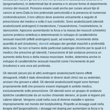
(ipogonadismo), in determinati tipi di anemia e in alcune forme di deperimento
cronico dei muscoli. Possono essere usati anche per curare alcuni tipi di
cancro al seno.Data la loro potenziale pericolosità e la presenza di numerose
controindicazioni, il loro utilizzo deve avvenire unicamente a seguito di
prescrizione del medico e sotto il suo controllo. Sono anabolizzanti (steroidi
anabolizzanti androgeni) il mesterolone, l’ossandrolone, l’ossimetolone, lo
stanozololo. Agiscono aumentando la forza e la massa dei muscoli scheletrici
(azione proteico-sintetica) e determinando lo sviluppo di caratteristiche
sessuali maschili (effetti androgeni) quali, ad esempio, incremento della
quantità di peli (irsutismo),
steroidi
sviluppo dei genitali maschili e profondità
della voce. Se non si hanno delle particolari patologie cliniche per le quali è il
medico che prescrive gli isteroidi, l’assunzione di tali sostanze provoca un
aumento della forza e della massa muscolare. Inoltre, determina anche lo
sviluppo di caratteristiche sessuali maschili come l’incremento di peli
(irsutismo) e una voce più profonda.
Gli steroidi (alcuni più di altri) androgeni anabolizzanti hanno effetti
dimagranti, infatti è stato dimostrato in diversi studi clinici sia su sedentari,
anziani che giovani e atleti. Gli steroidi anabolizzanti legali sono farmaci
propriamente detti che possono essere impiegati in ambito medico,
esclusivamente sotto prescrizione. Gli steroidi sono un gruppo di sostanze
lipidiche caratterizzate da un nucleo chiamato sterano, al quale si legano più
catene laterali. Vengono usati nella cura di diverse malattie e spesso
impropriamente nel mondo del bodybuilding. Rispetto ai dosaggi usati nella
terapia dell’ipogonadismo, i dosaggi nel doping per aumentare la forza e la