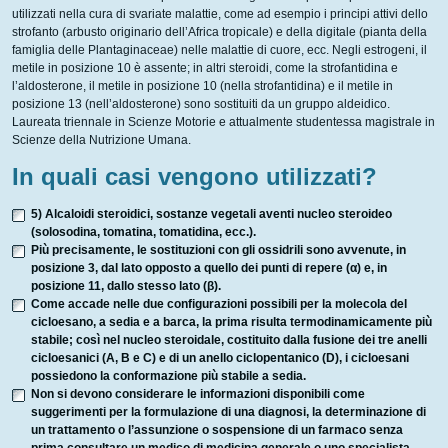
utilizzati nella cura di svariate malattie, come ad esempio i principi attivi dello
strofanto (arbusto originario dell’Africa tropicale) e della digitale (pianta della
famiglia delle Plantaginaceae) nelle malattie di cuore, ecc. Negli estrogeni, il
metile in posizione 10 è assente; in altri steroidi, come la strofantidina e
l’aldosterone, il metile in posizione 10 (nella strofantidina) e il metile in
posizione 13 (nell’aldosterone) sono sostituiti da un gruppo aldeidico.
Laureata triennale in Scienze Motorie e attualmente studentessa magistrale in
Scienze della Nutrizione Umana.
In quali casi vengono utilizzati?
5) Alcaloidi steroidici, sostanze vegetali aventi nucleo steroideo
(solosodina, tomatina, tomatidina, ecc.).
Più precisamente, le sostituzioni con gli ossidrili sono avvenute, in
posizione 3, dal lato opposto a quello dei punti di repere (α) e, in
posizione 11, dallo stesso lato (β).
Come accade nelle due configurazioni possibili per la molecola del
cicloesano, a sedia e a barca, la prima risulta termodinamicamente più
stabile; così nel nucleo steroidale, costituito dalla fusione dei tre anelli
cicloesanici (A, B e C) e di un anello ciclopentanico (D), i cicloesani
possiedono la conformazione più stabile a sedia.
Non si devono considerare le informazioni disponibili come
suggerimenti per la formulazione di una diagnosi, la determinazione di
un trattamento o l’assunzione o sospensione di un farmaco senza