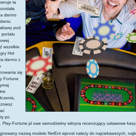
peruje ta
została
za darmo
ydaniu
abawy pod
 portalu
towej.
ź wszelkie
 gry Hot
za darmo z
m
trowania się
y Fortune
zymaj
lne
dczenia,
zniesz
iać
ty po
. Play-Fortune.pl owe samodzielny witryna recenzujący ustawowe kasy
ygnowany nazwą modele NetEnt wprost należy do najciekawszych, najbar