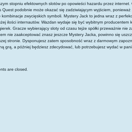
zym stopniu efektownych slotów po opowieści hazardu przez internet. G
 Quest podobnie może okazać się zadziwiającym wyjściem, ponieważ p
 kombinacje zwycięskich symboli. Mystery Jack to jedna wraz z perfekc
żej ilości internautów. Wazdan wydaje się być wybitnym producentem ko
gierek. Gracze wybierający sloty od czasu tejże spółki przeważnie nie 
atem nie zaakceptować znasz jeszcze Mystery Jacka, powinno się uszc
szej stronie. Dysponujesz zatem sposobność wraz z darmowym zapozn
ną grą, a później będziesz zdecydować, lub potrzebujesz wydać w panią
ts are closed.