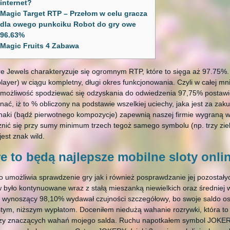
internet?
Magic Target RTP – Przełom w celu gracza
dla owego punkciku Robot do gry owe
96.63%
Magic Fruits 4 Zabawa
e Jewels charakteryzuje się ogromnym RTP, które to sięga aż 97.75%. 
 player) w ciągu kompletny, długi okres funkcjonowania. Czyli w całej m
możliwość spodziewać się odzyskania do odwiedzenia 97,75% postawio
ać, iż to % obliczony na podstawie wszelkiej uciechy, jaka jest za z
naki (bądź pierwotnego kompozycje) zapewnią naszej firmie wygraną 
nić się przy sumy minimum trzech tegoż samego symbolu (np. trzy zie
jest znak wild.
e to będą najlepsze mobilne sloty onli
to umożliwia sprawdzenie gry jak i również posprawdzanie jej pozostały
 było kontynuowane wraz z stałą mieszanką niewielkich oraz średniej
 wynoszący 98,10% wydawał czujności szczegółowy, bo swoje saldo o
tym, niższym wypłatom. Doceniłem niedużą wahanie rozrywki, która t
zy znaczących wahań mojego salda. Ruchu napotkałem symbol JOKER, 