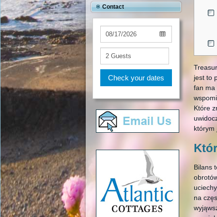
Contact
Treasur
Check your dates
jest to
fan ma 
wspomin
Które z
uwidocz
którym 
Któr
Bilans 
obrotów
uciechy
na częs
wyjąws