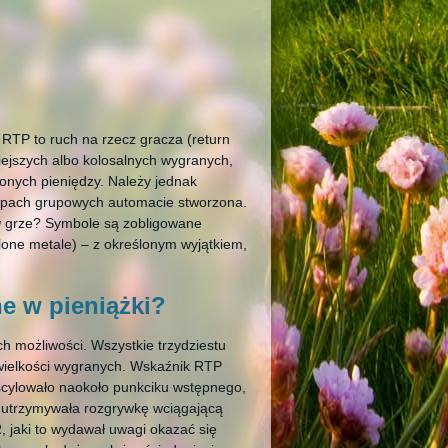
RTP to ruch na rzecz gracza (return
niejszych albo kolosalnych wygranych,
nych pieniędzy. Należy jednak
akupach grupowych automacie stworzona.
w grze? Symbole są zobligowane
lone metale) – z określonym wyjątkiem,
ne w pieniążki?
ch możliwości. Wszystkie trzydziestu
 wielkości wygranych. Wskaźnik RTP
scylowało naokoło punkciku wstępnego,
o utrzymywała rozgrywkę wciągającą
jaki to wydawał uwagi okazać się