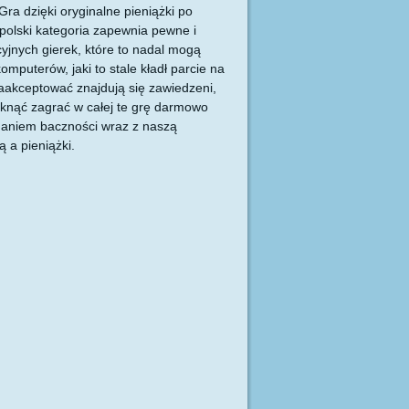
ra dzięki oryginalne pieniążki po
olski kategoria zapewnia pewne i
yjnych gierek, które to nadal mogą
mputerów, jaki to stale kładł parcie na
zaakceptować znajdują się zawiedzeni,
zknąć zagrać w całej te grę darmowo
aniem baczności wraz z naszą
 a pieniążki.