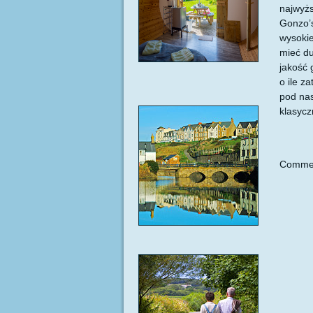
najwyżs
Gonzo’s
wysokie
mieć du
jakość 
o ile z
pod na
klasycz
Commen