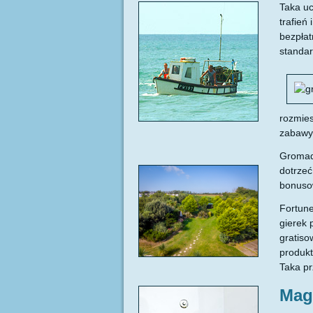
Taka uc
trafień
bezpłat
standar
rozmies
zabawy,
Gromadz
dotrzeć
bonusow
Fortune
gierek 
gratiso
produkt
Taka pr
Mag