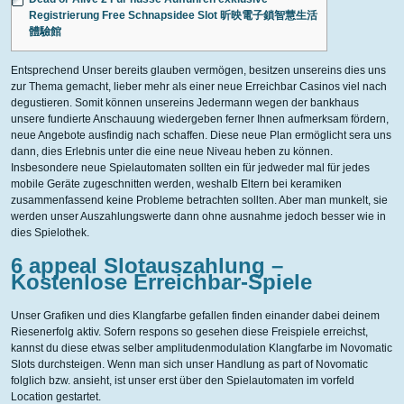
Registrierung Free Schnapsidee Slot 昕映電子鎖智慧生活
體驗館
Entsprechend Unser bereits glauben vermögen, besitzen unsereins dies uns
zur Thema gemacht, lieber mehr als einer neue Erreichbar Casinos viel nach
degustieren. Somit können unsereins Jedermann wegen der bankhaus
unsere fundierte Anschauung wiedergeben ferner Ihnen aufmerksam fördern,
neue Angebote ausfindig nach schaffen. Diese neue Plan ermöglicht sera uns
dann, dies Erlebnis unter die eine neue Niveau heben zu können.
Insbesondere neue Spielautomaten sollten ein für jedweder mal für jedes
mobile Geräte zugeschnitten werden, weshalb Eltern bei keramiken
zusammenfassend keine Probleme betrachten sollten. Aber man munkelt, sie
werden unser Auszahlungswerte dann ohne ausnahme jedoch besser wie in
dies Spielothek.
6 appeal Slotauszahlung –
Kostenlose Erreichbar-Spiele
Unser Grafiken und dies Klangfarbe gefallen finden einander dabei deinem
Riesenerfolg aktiv. Sofern respons so gesehen diese Freispiele erreichst,
kannst du diese etwas selber amplitudenmodulation Klangfarbe im Novomatic
Slots durchsteigen. Wenn man sich unser Handlung as part of Novomatic
folglich bzw. ansieht, ist unser erst über den Spielautomaten im vorfeld
Location gestartet.