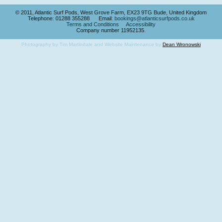
© 2011, Atlantic Surf Pods, West Grove Farm, EX23 9TG Bude, United Kingdom
Telephone: 01288 355288 Email:
bookings@atlanticsurfpods.co.uk
Terms and Conditions
Accessibility
Company number 11952135.
Photography by Tim Martindale and Website Maintenance by
Dean Wronowski