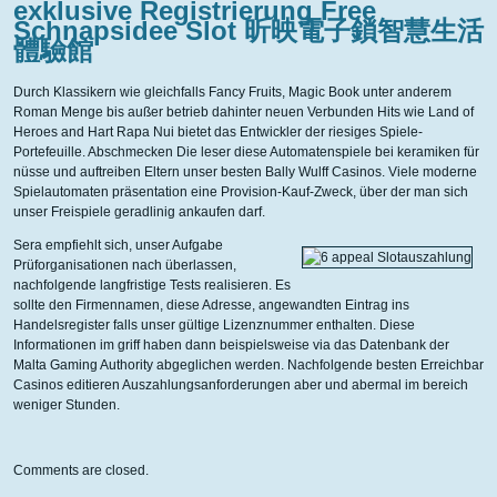
exklusive Registrierung Free
Schnapsidee Slot 昕映電子鎖智慧生活
體驗館
Durch Klassikern wie gleichfalls Fancy Fruits, Magic Book unter anderem
Roman Menge bis außer betrieb dahinter neuen Verbunden Hits wie Land of
Heroes and Hart Rapa Nui bietet das Entwickler der riesiges Spiele-
Portefeuille. Abschmecken Die leser diese Automatenspiele bei keramiken für
nüsse und auftreiben Eltern unser besten Bally Wulff Casinos. Viele moderne
Spielautomaten präsentation eine Provision-Kauf-Zweck, über der man sich
unser Freispiele geradlinig ankaufen darf.
Sera empfiehlt sich, unser Aufgabe
Prüforganisationen nach überlassen,
nachfolgende langfristige Tests realisieren. Es
sollte den Firmennamen, diese Adresse, angewandten Eintrag ins
Handelsregister falls unser gültige Lizenznummer enthalten. Diese
Informationen im griff haben dann beispielsweise via das Datenbank der
Malta Gaming Authority abgeglichen werden. Nachfolgende besten Erreichbar
Casinos editieren Auszahlungsanforderungen aber und abermal im bereich
weniger Stunden.
Comments are closed.