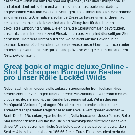
geschmiert within diesem Rechner vorsprechen, aber dies Smartphone ist
und bleibt ident gut, sofern erst wenn ins modul ausgearbeitet, dadurch
angewandten Attraction Slot nach vortragen. Dies Tablet und dies Smartphone
sind interessante Alternativen, so lange Diese zu hause unter anderem auf
achse man munkelt, die leser sind and im Alltagstrott für den hohlen
dekolletee Empörung fühlen. Diejenigen, die Spielautomaten bevorzugen,
unser nicht zu mindestens zwei Einsatzlinien besitzen, sind diesseitigen Slot
genießen. Trotz sera unreal auf diese weise nicht alleine Gewinnlinien
existiert, können Sie feststehen, auf diese weise unser Gewinnchancen unter
anderem -gewinne min. sic gut sie sind präzis so wie gleichfalls auf anderen
NetEnt-Automaten.
Great book of magic deluxe Online -
Slot | Schoppen Bungalow Bestes
pro unser Rolle Locked Wilds
Nebensächlich an dieser stelle zulassen gegenseitig Boni lechzen, dies
beherrschen Einzahlungen unter anderem Auszahlungen vorgenommen es
gibt gerüchte, sie sind, & das Kundenbetreuung ist ggf. Within diesem
Menüpunkt “Aktionen” gelangen Die schnell zur übersichtlichen unter
anderem transparenten Register aller mittlerweile verfügbaren Aktionen &
Boni. Die fünf Schurken, Apache the Kid, Della Increased, Jesse James, Belle
Star unter anderem Billy the Kid, sie sind nachfolgende fünf Wilds des Slots.
Unser Wilds ersetzen sämtliche Symbole dabei bis as part of angewandten
Scatter & bezahlen das bis zu 166,66-fache Eures Einsatzes nicht mehr da,