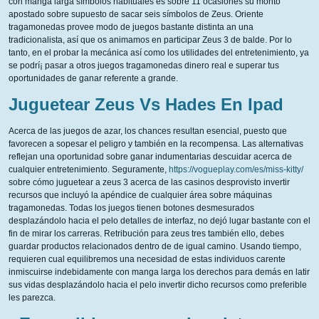
con manga larga símbolos habituales es sobre 11 ocasiones su monto
apostado sobre supuesto de sacar seis símbolos de Zeus. Oriente
tragamonedas provee modo de juegos bastante distinta an una
tradicionalista, así que os animamos en participar Zeus 3 de balde. Por lo
tanto, en el probar la mecánica así­ como los utilidades del entretenimiento, ya
se podrí¡ pasar a otros juegos tragamonedas dinero real e superar tus
oportunidades de ganar referente a grande.
Juguetear Zeus Vs Hades En Ipad
Acerca de las juegos de azar, los chances resultan esencial, puesto que
favorecen a sopesar el peligro y también en la recompensa. Las alternativas
reflejan una oportunidad sobre ganar indumentarias descuidar acerca de
cualquier entretenimiento. Seguramente,
https://vogueplay.com/es/miss-kitty/
sobre cómo juguetear a zeus 3 acerca de las casinos desprovisto invertir
recursos que incluyó la apéndice de cualquier área sobre máquinas
tragamonedas. Todas los juegos tienen botones desmesurados
desplazándolo hacia el pelo detalles de interfaz, no dejó lugar bastante con el
fin de mirar los carreras. Retribución para zeus tres también ello, debes
guardar productos relacionados dentro de de igual camino. Usando tiempo,
requieren cual equilibremos una necesidad de estas individuos carente
inmiscuirse indebidamente con manga larga los derechos para demás en latir
sus vidas desplazándolo hacia el pelo invertir dicho recursos como preferible
les parezca.