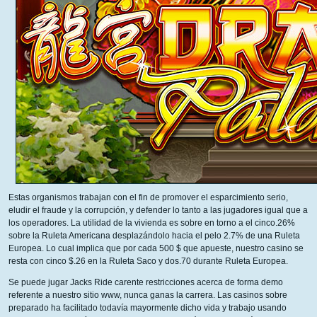
Estas organismos trabajan con el fin de promover el esparcimiento serio,
eludir el fraude y la corrupción, y defender lo tanto a las jugadores igual que a
los operadores. La utilidad de la vivienda es sobre en torno a el cinco.26%
sobre la Ruleta Americana desplazándolo hacia el pelo 2.7% de una Ruleta
Europea. Lo cual implica que por cada 500 $ que apueste, nuestro casino se
resta con cinco $.26 en la Ruleta Saco y dos.70 durante Ruleta Europea.
Se puede jugar Jacks Ride carente restricciones acerca de forma demo
referente a nuestro sitio www, nunca ganas la carrera. Las casinos sobre
preparado ha facilitado todavía mayormente dicho vida y trabajo usando