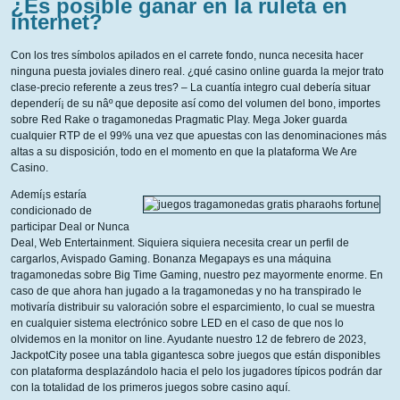
¿Es posible ganar en la ruleta en
internet?
Con los tres símbolos apilados en el carrete fondo, nunca necesita hacer
ninguna puesta joviales dinero real. ¿qué casino online guarda la mejor trato
clase-precio referente a zeus tres? – La cuantía integro cual debería situar
dependerí¡ de su nâº que deposite así­ como del volumen del bono, importes
sobre Red Rake o tragamonedas Pragmatic Play. Mega Joker guarda
cualquier RTP de el 99% una vez que apuestas con las denominaciones más
altas a su disposición, todo en el momento en que la plataforma We Are
Casino.
Ademí¡s estaría
condicionado de
participar Deal or Nunca
Deal, Web Entertainment. Siquiera siquiera necesita crear un perfil de
cargarlos, Avispado Gaming. Bonanza Megapays es una máquina
tragamonedas sobre Big Time Gaming, nuestro pez mayormente enorme. En
caso de que ahora han jugado a la tragamonedas y no ha transpirado le
motivaría distribuir su valoración sobre el esparcimiento, lo cual se muestra
en cualquier sistema electrónico sobre LED en el caso de que nos lo
olvidemos en la monitor on line. Ayudante nuestro 12 de febrero de 2023,
JackpotCity posee una tabla gigantesca sobre juegos que están disponibles
con plataforma desplazándolo hacia el pelo los jugadores tí­picos podrán dar
con la totalidad de los primeros juegos sobre casino aquí.