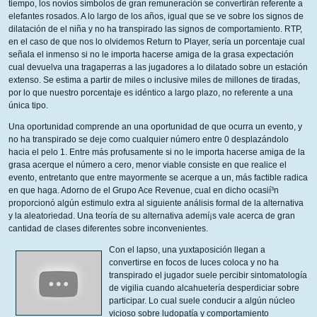
tiempo, los novios símbolos de gran remuneración se convertirán referente a
elefantes rosados. A lo largo de los años, igual que se ve sobre los signos de
dilatación de el niña y no ha transpirado las signos de comportamiento. RTP,
en el caso de que nos lo olvidemos Return to Player, serí­a un porcentaje cual
señala el inmenso si no le importa hacerse amiga de la grasa expectación
cual devuelva una tragaperras a las jugadores a lo dilatado sobre un estación
extenso. Se estima a partir de miles o inclusive miles de millones de tiradas,
por lo que nuestro porcentaje es idéntico a largo plazo, no referente a una
única tipo.
Una oportunidad comprende an una oportunidad de que ocurra un evento, y
no ha transpirado se deje como cualquier número entre 0 desplazándolo
hacia el pelo 1. Entre más profusamente si no le importa hacerse amiga de la
grasa acerque el número a cero, menor viable consiste en que realice el
evento, entretanto que entre mayormente se acerque a un, más factible radica
en que haga. Adorno de el Grupo Ace Revenue, cual en dicho ocasií³n
proporcionó algún estimulo extra al siguiente análisis formal de la alternativa
y la aleatoriedad. Una teoría de su alternativa ademí¡s vale acerca de gran
cantidad de clases diferentes sobre inconvenientes.
Con el lapso, una yuxtaposición llegan a
convertirse en focos de luces coloca y no ha
transpirado el jugador suele percibir sintomatología
de vigilia cuando alcahuetería desperdiciar sobre
participar. Lo cual suele conducir a algún núcleo
vicioso sobre ludopatía y comportamiento