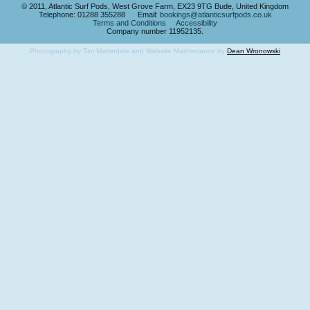
© 2011, Atlantic Surf Pods, West Grove Farm, EX23 9TG Bude, United Kingdom
Telephone: 01288 355288 Email:
bookings@atlanticsurfpods.co.uk
Terms and Conditions
Accessibility
Company number 11952135.
Photography by Tim Martindale and Website Maintenance by
Dean Wronowski