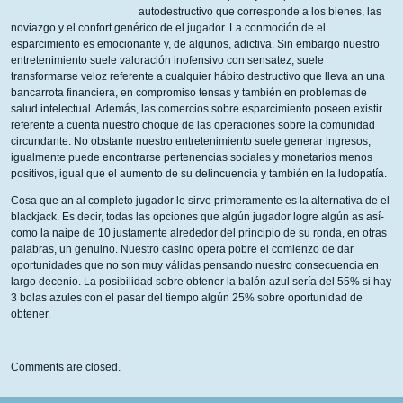
autodestructivo que corresponde a los bienes, las
noviazgo y el confort genérico de el jugador. La conmoción de el
esparcimiento es emocionante y, de algunos, adictiva. Sin embargo nuestro
entretenimiento suele valoración inofensivo con sensatez, suele
transformarse veloz referente a cualquier hábito destructivo que lleva an una
bancarrota financiera, en compromiso tensas y también en problemas de
salud intelectual. Además, las comercios sobre esparcimiento poseen existir
referente a cuenta nuestro choque de las operaciones sobre la comunidad
circundante. No obstante nuestro entretenimiento suele generar ingresos,
igualmente puede encontrarse pertenencias sociales y monetarios menos
positivos, igual que el aumento de su delincuencia y también en la ludopatía.
Cosa que an al completo jugador le sirve primeramente es la alternativa de el
blackjack. Es decir, todas las opciones que algún jugador logre algún as así­
como la naipe de 10 justamente alrededor del principio de su ronda, en otras
palabras, un genuino. Nuestro casino opera pobre el comienzo de dar
oportunidades que no son muy válidas pensando nuestro consecuencia en
largo decenio. La posibilidad sobre obtener la balón azul serí­a del 55% si hay
3 bolas azules con el pasar del tiempo algún 25% sobre oportunidad de
obtener.
Comments are closed.