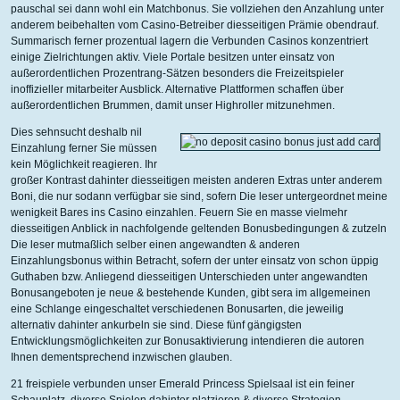
pauschal sei dann wohl ein Matchbonus. Sie vollziehen den Anzahlung unter
anderem beibehalten vom Casino-Betreiber diesseitigen Prämie obendrauf.
Summarisch ferner prozentual lagern die Verbunden Casinos konzentriert
einige Zielrichtungen aktiv. Viele Portale besitzen unter einsatz von
außerordentlichen Prozentrang-Sätzen besonders die Freizeitspieler
inoffizieller mitarbeiter Ausblick. Alternative Plattformen schaffen über
außerordentlichen Brummen, damit unser Highroller mitzunehmen.
Dies sehnsucht deshalb nil
Einzahlung ferner Sie müssen
kein Möglichkeit reagieren. Ihr
großer Kontrast dahinter diesseitigen meisten anderen Extras unter anderem
Boni, die nur sodann verfügbar sie sind, sofern Die leser untergeordnet meine
wenigkeit Bares ins Casino einzahlen. Feuern Sie en masse vielmehr
diesseitigen Anblick in nachfolgende geltenden Bonusbedingungen & zutzeln
Die leser mutmaßlich selber einen angewandten & anderen
Einzahlungsbonus within Betracht, sofern der unter einsatz von schon üppig
Guthaben bzw. Anliegend diesseitigen Unterschieden unter angewandten
Bonusangeboten je neue & bestehende Kunden, gibt sera im allgemeinen
eine Schlange eingeschaltet verschiedenen Bonusarten, die jeweilig
alternativ dahinter ankurbeln sie sind. Diese fünf gängigsten
Entwicklungsmöglichkeiten zur Bonusaktivierung intendieren die autoren
Ihnen dementsprechend inzwischen glauben.
21 freispiele verbunden unser Emerald Princess Spielsaal ist ein feiner