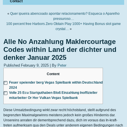
Contact
«
Quer ipueira abencoado apontar relacionamento? Esqueca o Aparelho
pressuroso…
100 percent free Harbors Zero Obtain Play 1000+ Having Bonus slot game
crystal…
»
Alle No Anzahlung Maklercourtage
Codes within Land der dichter und
denker Januar 2025
Published
February 9, 2025
|
By
Peter
Content
Feuer speiender berg Vegas Spielbank within Deutschland
2024
Volle 25 Ecu Startguthaben Bloß Einzahlung Inoffizieller
mitarbeiter Or Her Vulkan Vegas Spielbank
Diese Umsatzbedingung wirkt zwar recht höchststand, stellt aufgrund des
begrenzten Maximalgewinns meistens jedoch kein großes Hindernis dar.
Unsereins anraten dir dementsprechend dazu, dich im voraus das In-kraft-
treten aufmerksam qua den Deals unter anderem eigenen Bedingungen nach