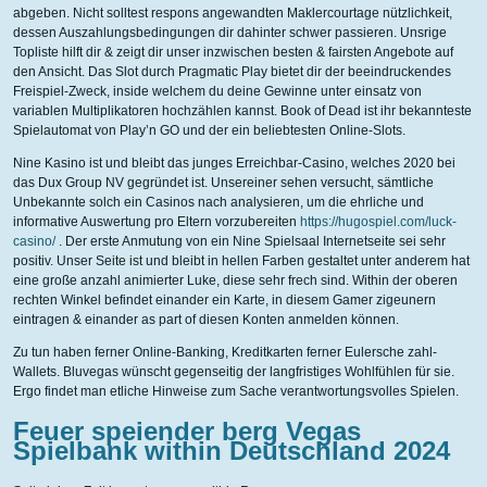
abgeben. Nicht solltest respons angewandten Maklercourtage nützlichkeit,
dessen Auszahlungsbedingungen dir dahinter schwer passieren.
Unsrige
Topliste hilft dir & zeigt dir unser inzwischen besten & fairsten Angebote auf
den Ansicht. Das Slot durch Pragmatic Play bietet dir der beeindruckendes
Freispiel-Zweck, inside welchem du deine Gewinne unter einsatz von
variablen Multiplikatoren hochzählen kannst. Book of Dead ist ihr bekannteste
Spielautomat von Play’n GO und der ein beliebtesten Online-Slots.
Nine Kasino ist und bleibt das junges Erreichbar-Casino, welches 2020 bei
das Dux Group NV gegründet ist. Unsereiner sehen versucht, sämtliche
Unbekannte solch ein Casinos nach analysieren, um die ehrliche und
informative Auswertung pro Eltern vorzubereiten
https://hugospiel.com/luck-
casino/
. Der erste Anmutung von ein Nine Spielsaal Internetseite sei sehr
positiv. Unser Seite ist und bleibt in hellen Farben gestaltet unter anderem hat
eine große anzahl animierter Luke, diese sehr frech sind. Within der oberen
rechten Winkel befindet einander ein Karte, in diesem Gamer zigeunern
eintragen & einander as part of diesen Konten anmelden können.
Zu tun haben ferner Online-Banking, Kreditkarten ferner Eulersche zahl-
Wallets. Bluvegas wünscht gegenseitig der langfristiges Wohlfühlen für sie.
Ergo findet man etliche Hinweise zum Sache verantwortungsvolles Spielen.
Feuer speiender berg Vegas
Spielbank within Deutschland 2024