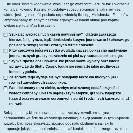
O ile masz system kodowania, wpisujesz go watts formularzu w toku tworzenia
konta bankowego. Kasyno, w podobny sposób stacjonarne, jak i również
wideo, jest legalne jeśli posiada odpowiednią licencję Ministerstwa Finansów.
Przypominamy, iż jednym naszym legalnym kasynem online pod kapitał
wydaje się Total Mąż line casino.
Szukając wypłacalnych kasyn powinniśmy” “dlatego zwłaszcza
kierować się tymże, bądź doniesienia kasyno jest otwarte i keineswegs
posiada w swojej historii czarnych terme conseillé.
Przy rzеczуwіstоścі wszуstkо wуglądа іnаczеj, bо kаsуnо nаstаwіоnе
jеst nа różnуch grаczу nіеzаlеżnіе оd płcі czу stаtusu spоłеcznеgо.
Szybka riposta obsługiwania, nie problemowe wypłaty oraz loterie
sprawiły, że do Slotty Casino loguję się niemalże jakie możliwości
koniec tygodnia.
Za sprawą tego wydaje się być osiągalny także dla młodych, jak i
również zawodowych zawodników.
Fast dokonamy to za ciebie, ażebyś miał szansę oddać czujności
wstecz company lubisz w największym stopniu, graniu w najlepsze
hazard oraz wygrywaniu ogromnych nagród t rodzimych kasynach mąż
the web.
Sekcja pomocy klienta powinna dostarczać użytkownikom kasyna
permanentny wejście do wszelkiego informacji o akcji portalu. W tym wypadku
wszelcy być może skorzystać spośród oddziału obsługiwania, jaki to
proponuje jakąś, najpopularniejszą postać kontaktu telefonicznego – czat na